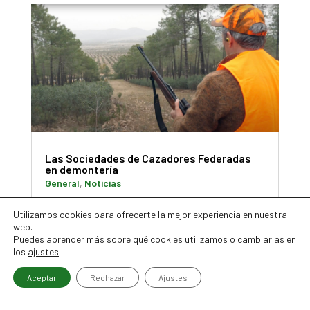
Las Sociedades de Cazadores Federadas
en demontería
General
,
Noticias
El acuerdo de comunicación entre DEMONTERÍA y
Utilizamos cookies para ofrecerte la mejor experiencia en nuestra
Mutuasport cumple un año. Este proyecto de
web.
colaboración con el programa DEMONTERÍA que es
Puedes aprender más sobre qué cookies utilizamos o cambiarlas en
líder de audiencia entre los cazadores y monteros,
los
ajustes
.
es muy especial para la aseguradora de los
Aceptar
Rechazar
Ajustes
cazadores. En los diferentes…