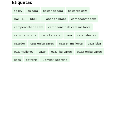
Etiquetas
agility
balcaza
balear de caza
baleares caza
BALEARES RRCC
Blancos a Brazo
campeonato caza
campeonato de caza
campeonato de caza mallorca
cans de mostra
cans llebrers
caza
caza baleares
cazador
caza en baleares
caza en mallorca
caza ibiza
caza mallorca
cazar
cazar baleares
cazar en baleares
caça
cetrería
Compak Sporting
Compak Sporting y Sporting (RRCC)
Consell de Mallorca
Federación Balear de Caza
federación caza baleares
guardia civil
La Caza También Vota
mallorca
mutuasport
Pedro Bestard
Perdiu amb reclam
Perros
perros de caza
perros de muestra
podenco ibicenco
Real Federación Española de Caza
Recorridos de caza
RECORRIDOS DE CAZA CON ARCO
san huberto