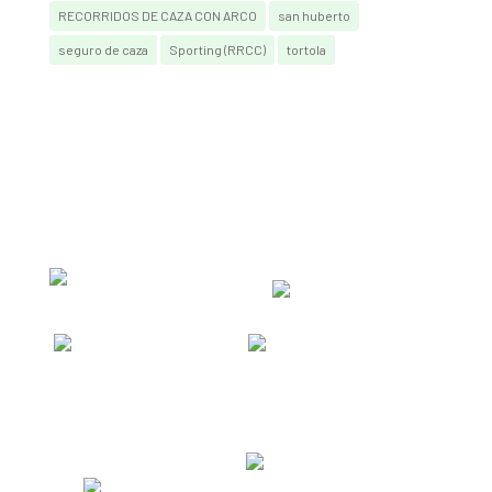
RECORRIDOS DE CAZA CON ARCO
san huberto
seguro de caza
Sporting (RRCC)
tortola