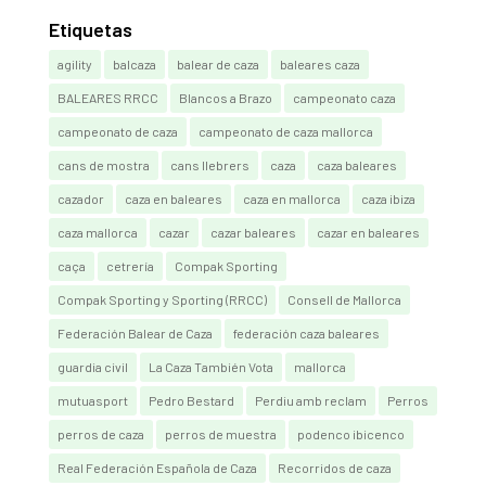
Etiquetas
agility
balcaza
balear de caza
baleares caza
BALEARES RRCC
Blancos a Brazo
campeonato caza
campeonato de caza
campeonato de caza mallorca
cans de mostra
cans llebrers
caza
caza baleares
cazador
caza en baleares
caza en mallorca
caza ibiza
caza mallorca
cazar
cazar baleares
cazar en baleares
caça
cetrería
Compak Sporting
Compak Sporting y Sporting (RRCC)
Consell de Mallorca
Federación Balear de Caza
federación caza baleares
guardia civil
La Caza También Vota
mallorca
mutuasport
Pedro Bestard
Perdiu amb reclam
Perros
perros de caza
perros de muestra
podenco ibicenco
Real Federación Española de Caza
Recorridos de caza