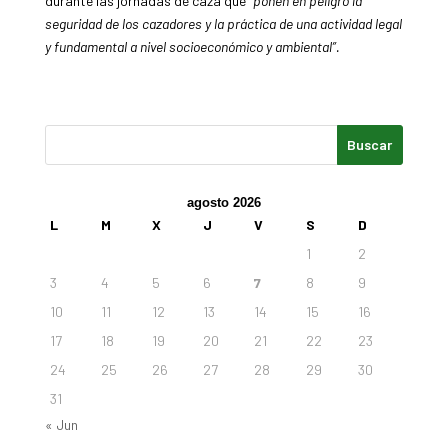
durante las jornadas de caza que
“ponen en peligro la
seguridad de los cazadores y la práctica de una actividad legal
y fundamental a nivel socioeconómico y ambiental”.
agosto 2026
L
M
X
J
V
S
D
1
2
3
4
5
6
7
8
9
10
11
12
13
14
15
16
17
18
19
20
21
22
23
24
25
26
27
28
29
30
31
« Jun