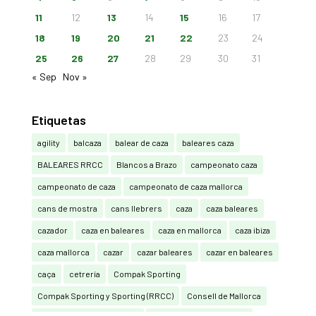
11
12
13
14
15
16
17
18
19
20
21
22
23
24
25
26
27
28
29
30
31
« Sep
Nov »
Etiquetas
agility
balcaza
balear de caza
baleares caza
BALEARES RRCC
Blancos a Brazo
campeonato caza
campeonato de caza
campeonato de caza mallorca
cans de mostra
cans llebrers
caza
caza baleares
cazador
caza en baleares
caza en mallorca
caza ibiza
caza mallorca
cazar
cazar baleares
cazar en baleares
caça
cetrería
Compak Sporting
Compak Sporting y Sporting (RRCC)
Consell de Mallorca