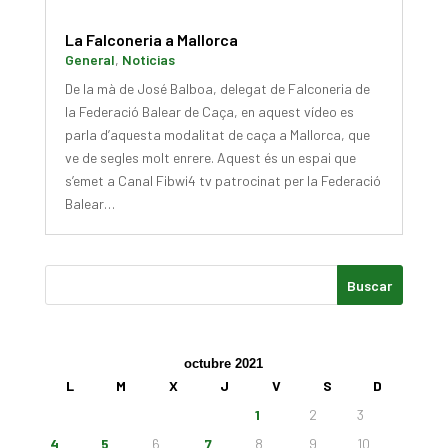
La Falconeria a Mallorca
General
,
Noticias
De la mà de José Balboa, delegat de Falconeria de
la Federació Balear de Caça, en aquest vídeo es
parla d’aquesta modalitat de caça a Mallorca, que
ve de segles molt enrere. Aquest és un espai que
s’emet a Canal Fibwi4 tv patrocinat per la Federació
Balear…
octubre 2021
L
M
X
J
V
S
D
1
2
3
4
5
6
7
8
9
10