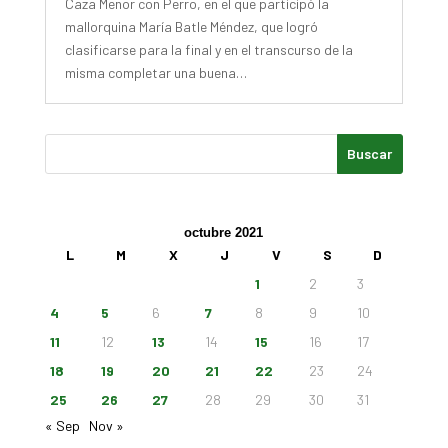
Caza Menor con Perro, en el que participó la
mallorquina María Batle Méndez, que logró
clasificarse para la final y en el transcurso de la
misma completar una buena…
octubre 2021
L
M
X
J
V
S
D
1
2
3
4
5
6
7
8
9
10
11
12
13
14
15
16
17
18
19
20
21
22
23
24
25
26
27
28
29
30
31
« Sep
Nov »