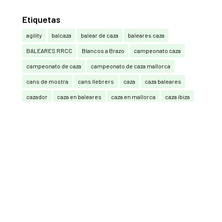
Etiquetas
agility
balcaza
balear de caza
baleares caza
BALEARES RRCC
Blancos a Brazo
campeonato caza
campeonato de caza
campeonato de caza mallorca
cans de mostra
cans llebrers
caza
caza baleares
cazador
caza en baleares
caza en mallorca
caza ibiza
caza mallorca
cazar
cazar baleares
cazar en baleares
caça
cetrería
Compak Sporting
Compak Sporting y Sporting (RRCC)
Consell de Mallorca
Federación Balear de Caza
federación caza baleares
guardia civil
La Caza También Vota
mallorca
mutuasport
Pedro Bestard
Perdiu amb reclam
Perros
perros de caza
perros de muestra
podenco ibicenco
Real Federación Española de Caza
Recorridos de caza