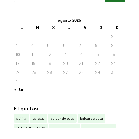
agosto 2026
L
M
X
J
V
S
D
1
2
3
4
5
6
7
8
9
10
11
12
13
14
15
16
17
18
19
20
21
22
23
24
25
26
27
28
29
30
31
« Jun
Etiquetas
agility
balcaza
balear de caza
baleares caza
BALEARES RRCC
Blancos a Brazo
campeonato caza
campeonato de caza
campeonato de caza mallorca