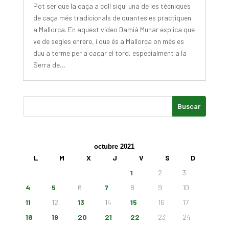
Pot ser que la caça a coll sigui una de les tècniques
de caça més tradicionals de quantes es practiquen
a Mallorca. En aquest vídeo Damià Munar explica que
ve de segles enrere, i que és a Mallorca on més es
duu a terme per a caçar el tord, especialment a la
Serra de…
octubre 2021
L
M
X
J
V
S
D
1
2
3
4
5
6
7
8
9
10
11
12
13
14
15
16
17
18
19
20
21
22
23
24