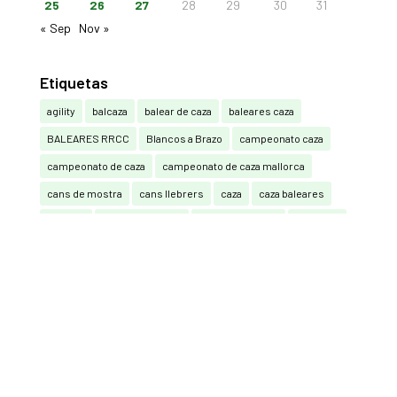
25
26
27
28
29
30
31
« Sep
Nov »
Etiquetas
agility
balcaza
balear de caza
baleares caza
BALEARES RRCC
Blancos a Brazo
campeonato caza
campeonato de caza
campeonato de caza mallorca
cans de mostra
cans llebrers
caza
caza baleares
cazador
caza en baleares
caza en mallorca
caza ibiza
caza mallorca
cazar
cazar baleares
cazar en baleares
caça
cetrería
Compak Sporting
Compak Sporting y Sporting (RRCC)
Consell de Mallorca
Federación Balear de Caza
federación caza baleares
guardia civil
La Caza También Vota
mallorca
mutuasport
Pedro Bestard
Perdiu amb reclam
Perros