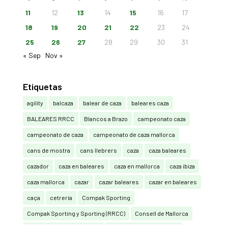
11
12
13
14
15
16
17
18
19
20
21
22
23
24
25
26
27
28
29
30
31
« Sep
Nov »
Etiquetas
agility
balcaza
balear de caza
baleares caza
BALEARES RRCC
Blancos a Brazo
campeonato caza
campeonato de caza
campeonato de caza mallorca
cans de mostra
cans llebrers
caza
caza baleares
cazador
caza en baleares
caza en mallorca
caza ibiza
caza mallorca
cazar
cazar baleares
cazar en baleares
caça
cetrería
Compak Sporting
Compak Sporting y Sporting (RRCC)
Consell de Mallorca