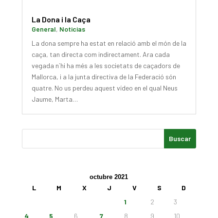
La Dona i la Caça
General
,
Noticias
La dona sempre ha estat en relació amb el món de la
caça, tan directa com indirectament. Ara cada
vegada n´hi ha més a les societats de caçadors de
Mallorca, i a la junta directiva de la Federació són
quatre. No us perdeu aquest vídeo en el qual Neus
Jaume, Marta…
octubre 2021
L
M
X
J
V
S
D
1
2
3
4
5
6
7
8
9
10