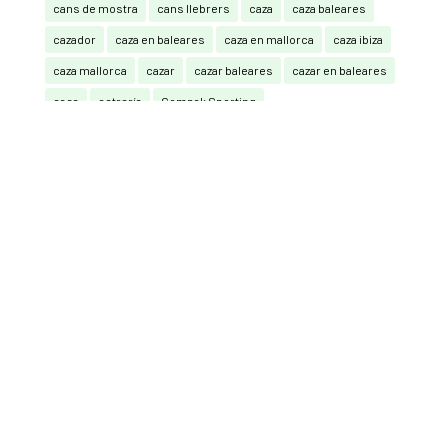
cans de mostra
cans llebrers
caza
caza baleares
cazador
caza en baleares
caza en mallorca
caza ibiza
caza mallorca
cazar
cazar baleares
cazar en baleares
caça
cetrería
Compak Sporting
Compak Sporting y Sporting (RRCC)
Consell de Mallorca
Federación Balear de Caza
federación caza baleares
guardia civil
La Caza También Vota
mallorca
mutuasport
Pedro Bestard
Perdiu amb reclam
Perros
perros de caza
perros de muestra
podenco ibicenco
Real Federación Española de Caza
Recorridos de caza
RECORRIDOS DE CAZA CON ARCO
san huberto
seguro de caza
Sporting (RRCC)
tortola