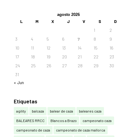
agosto 2026
L
M
X
J
V
S
D
1
2
3
4
5
6
7
8
9
10
11
12
13
14
15
16
17
18
19
20
21
22
23
24
25
26
27
28
29
30
31
« Jun
Etiquetas
agility
balcaza
balear de caza
baleares caza
BALEARES RRCC
Blancos a Brazo
campeonato caza
campeonato de caza
campeonato de caza mallorca