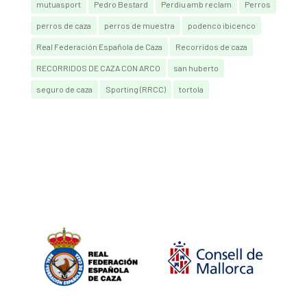
mutuasport
Pedro Bestard
Perdiu amb reclam
Perros
perros de caza
perros de muestra
podenco ibicenco
Real Federación Española de Caza
Recorridos de caza
RECORRIDOS DE CAZA CON ARCO
san huberto
seguro de caza
Sporting (RRCC)
tortola