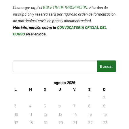
Descargar aquí el
BOLETÍN DE INSCRIPCIÓN.
El orden de
inscripción y reserva será por riguroso orden de formalización
de matrículas (envío de pago y documentación).
Más información sobre la
CONVOCATORIA OFICIAL DEL
CURSO
en el enlace.
agosto 2026
L
M
X
J
V
S
D
1
2
3
4
5
6
7
8
9
10
11
12
13
14
15
16
17
18
19
20
21
22
23