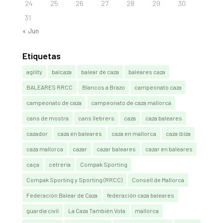
24
25
26
27
28
29
30
31
« Jun
Etiquetas
agility
balcaza
balear de caza
baleares caza
BALEARES RRCC
Blancos a Brazo
campeonato caza
campeonato de caza
campeonato de caza mallorca
cans de mostra
cans llebrers
caza
caza baleares
cazador
caza en baleares
caza en mallorca
caza ibiza
caza mallorca
cazar
cazar baleares
cazar en baleares
caça
cetrería
Compak Sporting
Compak Sporting y Sporting (RRCC)
Consell de Mallorca
Federación Balear de Caza
federación caza baleares
guardia civil
La Caza También Vota
mallorca