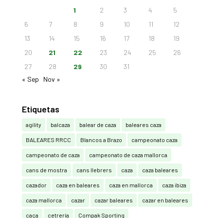
1
2
3
4
5
6
7
8
9
10
11
12
13
14
15
16
17
18
19
20
21
22
23
24
25
26
27
28
29
30
31
« Sep
Nov »
Etiquetas
agility
balcaza
balear de caza
baleares caza
BALEARES RRCC
Blancos a Brazo
campeonato caza
campeonato de caza
campeonato de caza mallorca
cans de mostra
cans llebrers
caza
caza baleares
cazador
caza en baleares
caza en mallorca
caza ibiza
caza mallorca
cazar
cazar baleares
cazar en baleares
caça
cetrería
Compak Sporting