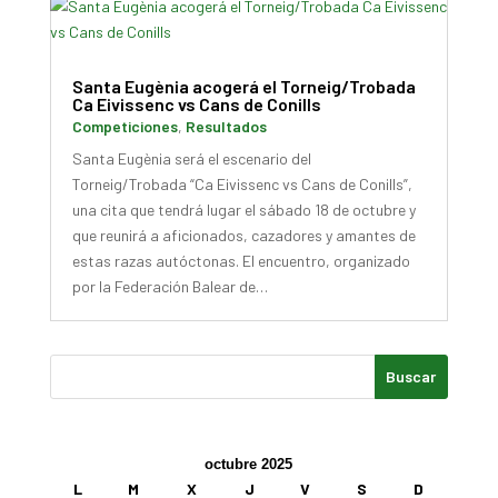
Santa Eugènia acogerá el Torneig/Trobada
Ca Eivissenc vs Cans de Conills
Competiciones
,
Resultados
Santa Eugènia será el escenario del
Torneig/Trobada “Ca Eivissenc vs Cans de Conills”,
una cita que tendrá lugar el sábado 18 de octubre y
que reunirá a aficionados, cazadores y amantes de
estas razas autóctonas. El encuentro, organizado
por la Federación Balear de…
octubre 2025
L
M
X
J
V
S
D