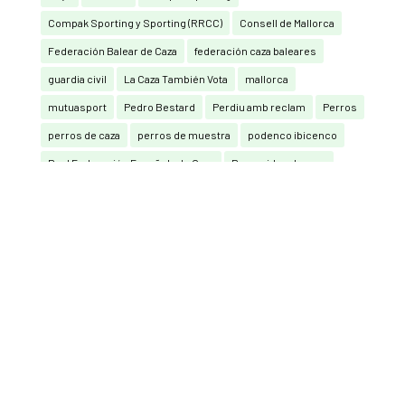
Compak Sporting y Sporting (RRCC)
Consell de Mallorca
Federación Balear de Caza
federación caza baleares
guardia civil
La Caza También Vota
mallorca
mutuasport
Pedro Bestard
Perdiu amb reclam
Perros
perros de caza
perros de muestra
podenco ibicenco
Real Federación Española de Caza
Recorridos de caza
RECORRIDOS DE CAZA CON ARCO
san huberto
seguro de caza
Sporting (RRCC)
tortola