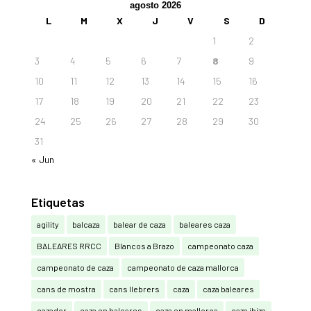
agosto 2026
L
M
X
J
V
S
D
1
2
3
4
5
6
7
8
9
10
11
12
13
14
15
16
17
18
19
20
21
22
23
24
25
26
27
28
29
30
31
« Jun
Etiquetas
agility
balcaza
balear de caza
baleares caza
BALEARES RRCC
Blancos a Brazo
campeonato caza
campeonato de caza
campeonato de caza mallorca
cans de mostra
cans llebrers
caza
caza baleares
cazador
caza en baleares
caza en mallorca
caza ibiza