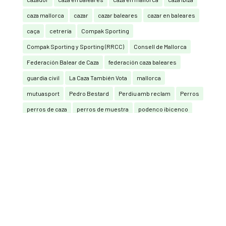
caza mallorca
cazar
cazar baleares
cazar en baleares
caça
cetrería
Compak Sporting
Compak Sporting y Sporting (RRCC)
Consell de Mallorca
Federación Balear de Caza
federación caza baleares
guardia civil
La Caza También Vota
mallorca
mutuasport
Pedro Bestard
Perdiu amb reclam
Perros
perros de caza
perros de muestra
podenco ibicenco
Real Federación Española de Caza
Recorridos de caza
RECORRIDOS DE CAZA CON ARCO
san huberto
seguro de caza
Sporting (RRCC)
tortola