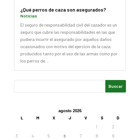
¿Qué perros de caza son asegurados?
Noticias
El seguro de responsabilidad civil del cazador es un
seguro que cubre las responsabilidades en las que
pudiera incurrir el asegurado por aquellos daños
ocasionados con motivo del ejercicio de la caza,
producidos tanto por el uso de las armas como por
los perros de…
agosto 2026
L
M
X
J
V
S
D
1
2
3
4
5
6
7
8
9