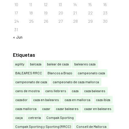
10
11
12
13
14
15
16
17
18
19
20
21
22
23
24
25
26
27
28
29
30
31
« Jun
Etiquetas
agility
balcaza
balear de caza
baleares caza
BALEARES RRCC
Blancos a Brazo
campeonato caza
campeonato de caza
campeonato de caza mallorca
cans de mostra
cans llebrers
caza
caza baleares
cazador
caza en baleares
caza en mallorca
caza ibiza
caza mallorca
cazar
cazar baleares
cazar en baleares
caça
cetrería
Compak Sporting
Compak Sporting y Sporting (RRCC)
Consell de Mallorca