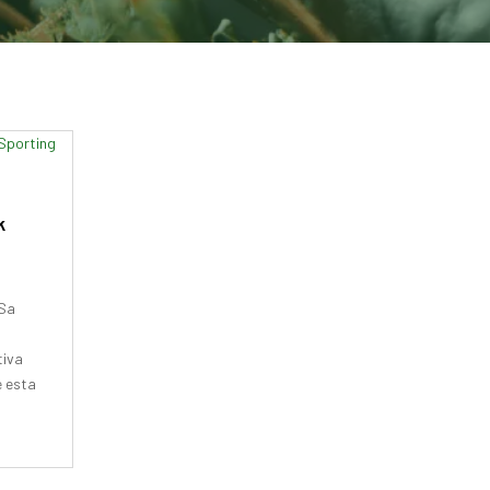
k
 Sa
tiva
e esta