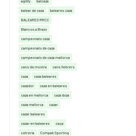
agility
balcaza
balear de caza
baleares caza
BALEARES RRCC
Blancos a Brazo
campeonato caza
campeonato de caza
campeonato de caza mallorca
cans de mostra
cans llebrers
caza
caza baleares
cazador
caza en baleares
caza en mallorca
caza ibiza
caza mallorca
cazar
cazar baleares
cazar en baleares
caça
cetrería
Compak Sporting