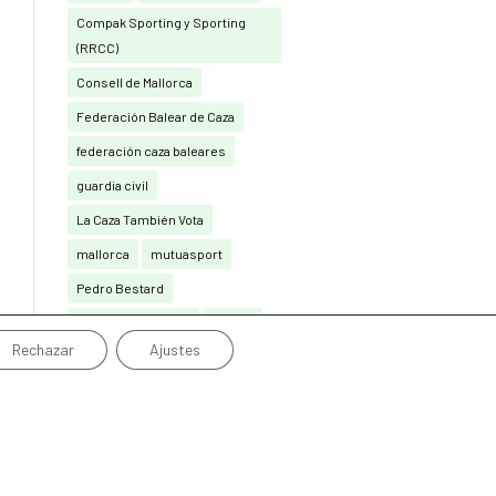
Compak Sporting y Sporting
(RRCC)
Consell de Mallorca
Federación Balear de Caza
federación caza baleares
guardia civil
La Caza También Vota
mallorca
mutuasport
Pedro Bestard
Perdiu amb reclam
Perros
Rechazar
Ajustes
perros de caza
perros de muestra
podenco ibicenco
Real Federación Española de
Caza