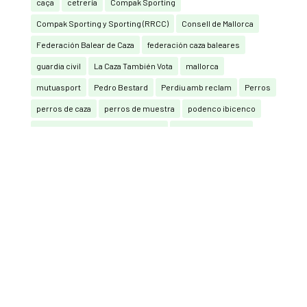
caça
cetrería
Compak Sporting
Compak Sporting y Sporting (RRCC)
Consell de Mallorca
Federación Balear de Caza
federación caza baleares
guardia civil
La Caza También Vota
mallorca
mutuasport
Pedro Bestard
Perdiu amb reclam
Perros
perros de caza
perros de muestra
podenco ibicenco
Real Federación Española de Caza
Recorridos de caza
RECORRIDOS DE CAZA CON ARCO
san huberto
seguro de caza
Sporting (RRCC)
tortola