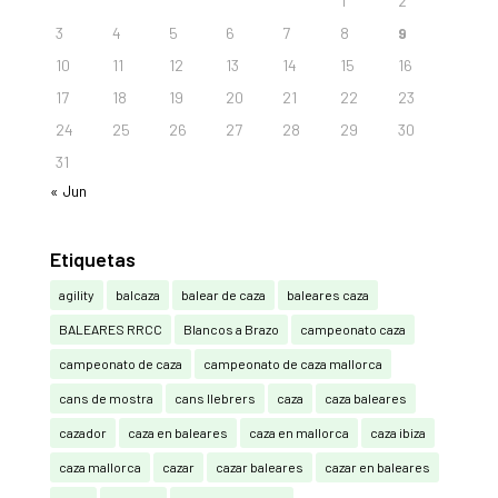
1
2
3
4
5
6
7
8
9
10
11
12
13
14
15
16
17
18
19
20
21
22
23
24
25
26
27
28
29
30
31
« Jun
Etiquetas
agility
balcaza
balear de caza
baleares caza
BALEARES RRCC
Blancos a Brazo
campeonato caza
campeonato de caza
campeonato de caza mallorca
cans de mostra
cans llebrers
caza
caza baleares
cazador
caza en baleares
caza en mallorca
caza ibiza
caza mallorca
cazar
cazar baleares
cazar en baleares