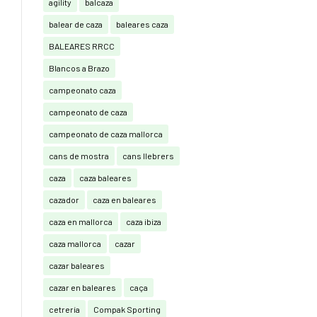
agility
balcaza
balear de caza
baleares caza
BALEARES RRCC
Blancos a Brazo
campeonato caza
campeonato de caza
campeonato de caza mallorca
cans de mostra
cans llebrers
caza
caza baleares
cazador
caza en baleares
caza en mallorca
caza ibiza
caza mallorca
cazar
cazar baleares
cazar en baleares
caça
cetrería
Compak Sporting