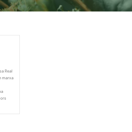
sa Real
en marxa
na
dors