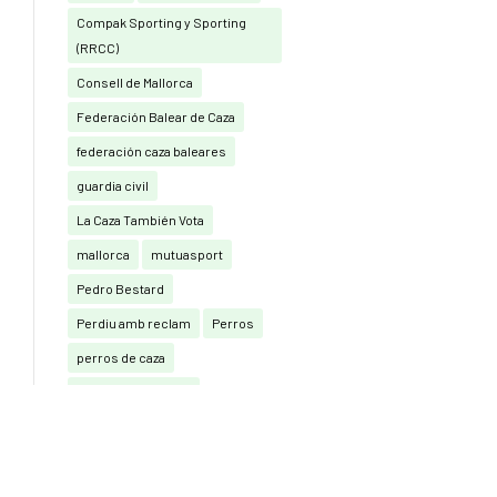
Compak Sporting y Sporting
(RRCC)
Consell de Mallorca
Federación Balear de Caza
federación caza baleares
guardia civil
La Caza También Vota
mallorca
mutuasport
Pedro Bestard
Perdiu amb reclam
Perros
perros de caza
perros de muestra
podenco ibicenco
Real Federación Española de
Caza