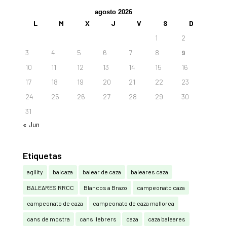
agosto 2026
L
M
X
J
V
S
D
1
2
3
4
5
6
7
8
9
10
11
12
13
14
15
16
17
18
19
20
21
22
23
24
25
26
27
28
29
30
31
« Jun
Etiquetas
agility
balcaza
balear de caza
baleares caza
BALEARES RRCC
Blancos a Brazo
campeonato caza
campeonato de caza
campeonato de caza mallorca
cans de mostra
cans llebrers
caza
caza baleares