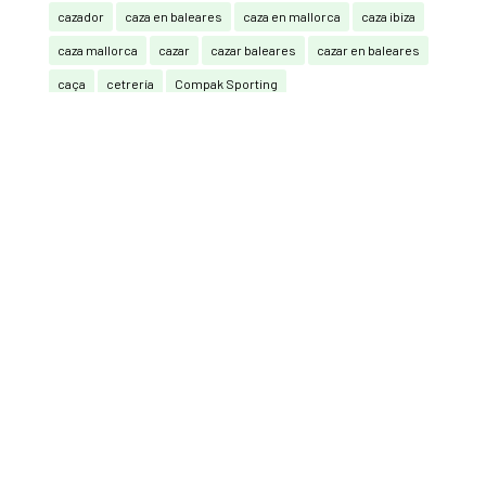
cazador
caza en baleares
caza en mallorca
caza ibiza
caza mallorca
cazar
cazar baleares
cazar en baleares
caça
cetrería
Compak Sporting
Compak Sporting y Sporting (RRCC)
Consell de Mallorca
Federación Balear de Caza
federación caza baleares
guardia civil
La Caza También Vota
mallorca
mutuasport
Pedro Bestard
Perdiu amb reclam
Perros
perros de caza
perros de muestra
podenco ibicenco
Real Federación Española de Caza
Recorridos de caza
RECORRIDOS DE CAZA CON ARCO
san huberto
seguro de caza
Sporting (RRCC)
tortola