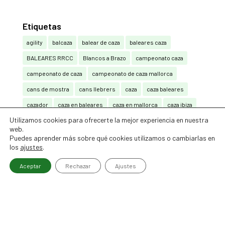
Etiquetas
agility
balcaza
balear de caza
baleares caza
BALEARES RRCC
Blancos a Brazo
campeonato caza
campeonato de caza
campeonato de caza mallorca
cans de mostra
cans llebrers
caza
caza baleares
cazador
caza en baleares
caza en mallorca
caza ibiza
Utilizamos cookies para ofrecerte la mejor experiencia en nuestra
caza mallorca
cazar
cazar baleares
cazar en baleares
web.
caça
cetrería
Compak Sporting
Puedes aprender más sobre qué cookies utilizamos o cambiarlas en
los
ajustes
.
Compak Sporting y Sporting (RRCC)
Consell de Mallorca
Aceptar
Rechazar
Ajustes
Federación Balear de Caza
federación caza baleares
guardia civil
La Caza También Vota
mallorca
mutuasport
Pedro Bestard
Perdiu amb reclam
Perros
perros de caza
perros de muestra
podenco ibicenco