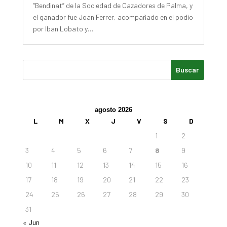
“Bendinat” de la Sociedad de Cazadores de Palma, y
el ganador fue Joan Ferrer, acompañado en el podio
por Iban Lobato y…
agosto 2026
L
M
X
J
V
S
D
1
2
3
4
5
6
7
8
9
10
11
12
13
14
15
16
17
18
19
20
21
22
23
24
25
26
27
28
29
30
31
« Jun