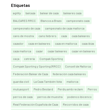
Etiquetas
agility
balcaza
balear de caza
baleares caza
BALEARES RRCC
Blancos a Brazo
campeonato caza
campeonato de caza
campeonato de caza mallorca
cans de mostra
cans llebrers
caza
caza baleares
cazador
caza en baleares
caza en mallorca
caza ibiza
caza mallorca
cazar
cazar baleares
cazar en baleares
caça
cetrería
Compak Sporting
Compak Sporting y Sporting (RRCC)
Consell de Mallorca
Federación Balear de Caza
federación caza baleares
guardia civil
La Caza También Vota
mallorca
mutuasport
Pedro Bestard
Perdiu amb reclam
Perros
perros de caza
perros de muestra
podenco ibicenco
Real Federación Española de Caza
Recorridos de caza