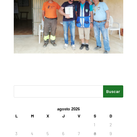
agosto 2026
L
M
X
J
V
S
D
1
2
3
4
5
6
7
8
9