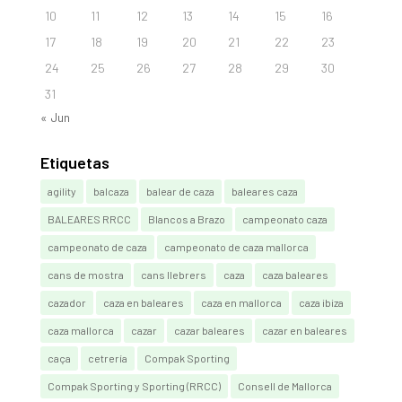
10
11
12
13
14
15
16
17
18
19
20
21
22
23
24
25
26
27
28
29
30
31
« Jun
Etiquetas
agility
balcaza
balear de caza
baleares caza
BALEARES RRCC
Blancos a Brazo
campeonato caza
campeonato de caza
campeonato de caza mallorca
cans de mostra
cans llebrers
caza
caza baleares
cazador
caza en baleares
caza en mallorca
caza ibiza
caza mallorca
cazar
cazar baleares
cazar en baleares
caça
cetrería
Compak Sporting
Compak Sporting y Sporting (RRCC)
Consell de Mallorca