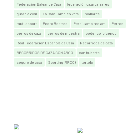
Federación Balear de Caza
federación caza baleares
guardia civil
La Caza También Vota
mallorca
mutuasport
Pedro Bestard
Perdiu amb reclam
Perros
perros de caza
perros de muestra
podenco ibicenco
Real Federación Española de Caza
Recorridos de caza
RECORRIDOS DE CAZA CON ARCO
san huberto
seguro de caza
Sporting (RRCC)
tortola