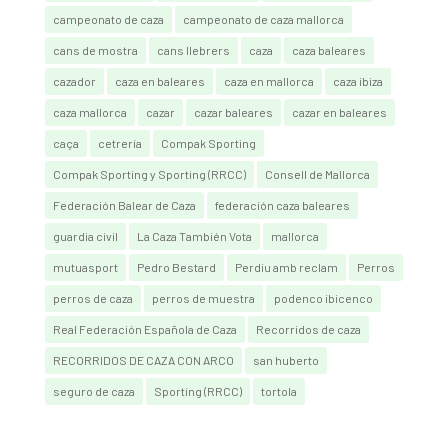
campeonato de caza
campeonato de caza mallorca
cans de mostra
cans llebrers
caza
caza baleares
cazador
caza en baleares
caza en mallorca
caza ibiza
caza mallorca
cazar
cazar baleares
cazar en baleares
caça
cetrería
Compak Sporting
Compak Sporting y Sporting (RRCC)
Consell de Mallorca
Federación Balear de Caza
federación caza baleares
guardia civil
La Caza También Vota
mallorca
mutuasport
Pedro Bestard
Perdiu amb reclam
Perros
perros de caza
perros de muestra
podenco ibicenco
Real Federación Española de Caza
Recorridos de caza
RECORRIDOS DE CAZA CON ARCO
san huberto
seguro de caza
Sporting (RRCC)
tortola