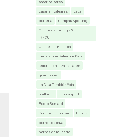
cazar baleares
cazar en baleares
caça
cetrería
Compak Sporting
Compak Sporting y Sporting
(RRCC)
Consell de Mallorca
Federación Balear de Caza
federación caza baleares
guardia civil
La Caza También Vota
mallorca
mutuasport
Pedro Bestard
Perdiu amb reclam
Perros
perros de caza
perros de muestra