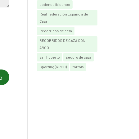
podenco ibicenco
Real Federación Española de
Caza
Recorridos de caza
RECORRIDOS DE CAZA CON
ARCO
san huberto
seguro de caza
Sporting (RRCC)
tortola