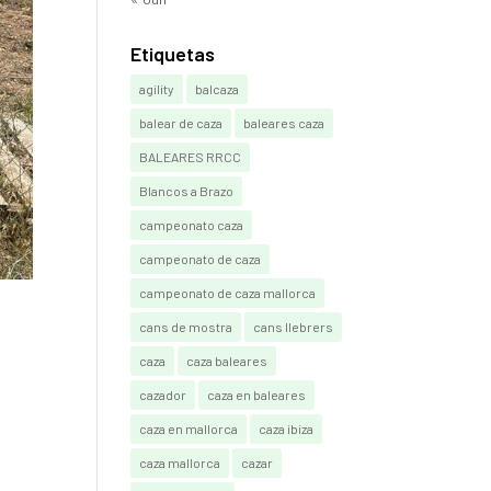
Etiquetas
agility
balcaza
balear de caza
baleares caza
BALEARES RRCC
Blancos a Brazo
campeonato caza
campeonato de caza
campeonato de caza mallorca
cans de mostra
cans llebrers
caza
caza baleares
cazador
caza en baleares
caza en mallorca
caza ibiza
caza mallorca
cazar