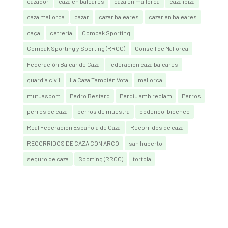
cazador
caza en baleares
caza en mallorca
caza ibiza
caza mallorca
cazar
cazar baleares
cazar en baleares
caça
cetrería
Compak Sporting
Compak Sporting y Sporting (RRCC)
Consell de Mallorca
Federación Balear de Caza
federación caza baleares
guardia civil
La Caza También Vota
mallorca
mutuasport
Pedro Bestard
Perdiu amb reclam
Perros
perros de caza
perros de muestra
podenco ibicenco
Real Federación Española de Caza
Recorridos de caza
RECORRIDOS DE CAZA CON ARCO
san huberto
seguro de caza
Sporting (RRCC)
tortola