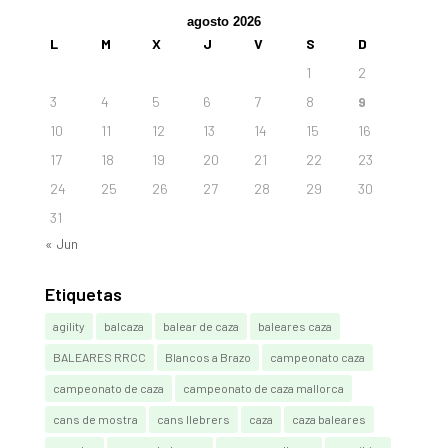
agosto 2026
L
M
X
J
V
S
D
1
2
3
4
5
6
7
8
9
10
11
12
13
14
15
16
17
18
19
20
21
22
23
24
25
26
27
28
29
30
31
« Jun
Etiquetas
agility
balcaza
balear de caza
baleares caza
BALEARES RRCC
Blancos a Brazo
campeonato caza
campeonato de caza
campeonato de caza mallorca
cans de mostra
cans llebrers
caza
caza baleares