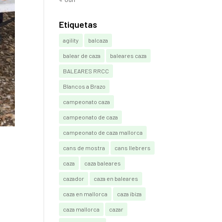
Etiquetas
agility
balcaza
balear de caza
baleares caza
BALEARES RRCC
Blancos a Brazo
campeonato caza
campeonato de caza
campeonato de caza mallorca
cans de mostra
cans llebrers
caza
caza baleares
cazador
caza en baleares
caza en mallorca
caza ibiza
caza mallorca
cazar