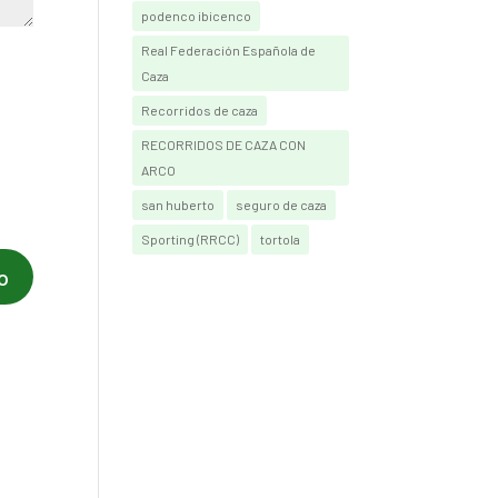
podenco ibicenco
Real Federación Española de
Caza
Recorridos de caza
RECORRIDOS DE CAZA CON
ARCO
san huberto
seguro de caza
Sporting (RRCC)
tortola