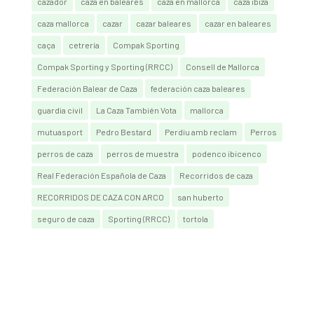
cazador
caza en baleares
caza en mallorca
caza ibiza
caza mallorca
cazar
cazar baleares
cazar en baleares
caça
cetrería
Compak Sporting
Compak Sporting y Sporting (RRCC)
Consell de Mallorca
Federación Balear de Caza
federación caza baleares
guardia civil
La Caza También Vota
mallorca
mutuasport
Pedro Bestard
Perdiu amb reclam
Perros
perros de caza
perros de muestra
podenco ibicenco
Real Federación Española de Caza
Recorridos de caza
RECORRIDOS DE CAZA CON ARCO
san huberto
seguro de caza
Sporting (RRCC)
tortola