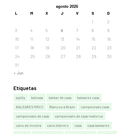
agosto 2026
L
M
X
J
V
S
D
1
2
3
4
5
6
7
8
9
10
11
12
13
14
15
16
17
18
19
20
21
22
23
24
25
26
27
28
29
30
31
« Jun
Etiquetas
agility
balcaza
balear de caza
baleares caza
BALEARES RRCC
Blancos a Brazo
campeonato caza
campeonato de caza
campeonato de caza mallorca
cans de mostra
cans llebrers
caza
caza baleares