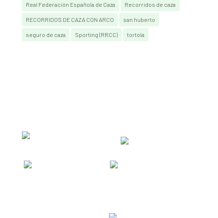
Real Federación Española de Caza
Recorridos de caza
RECORRIDOS DE CAZA CON ARCO
san huberto
seguro de caza
Sporting (RRCC)
tortola