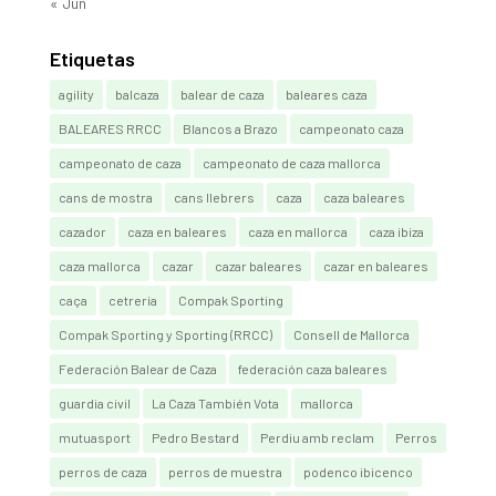
« Jun
Etiquetas
agility
balcaza
balear de caza
baleares caza
BALEARES RRCC
Blancos a Brazo
campeonato caza
campeonato de caza
campeonato de caza mallorca
cans de mostra
cans llebrers
caza
caza baleares
cazador
caza en baleares
caza en mallorca
caza ibiza
caza mallorca
cazar
cazar baleares
cazar en baleares
caça
cetrería
Compak Sporting
Compak Sporting y Sporting (RRCC)
Consell de Mallorca
Federación Balear de Caza
federación caza baleares
guardia civil
La Caza También Vota
mallorca
mutuasport
Pedro Bestard
Perdiu amb reclam
Perros
perros de caza
perros de muestra
podenco ibicenco