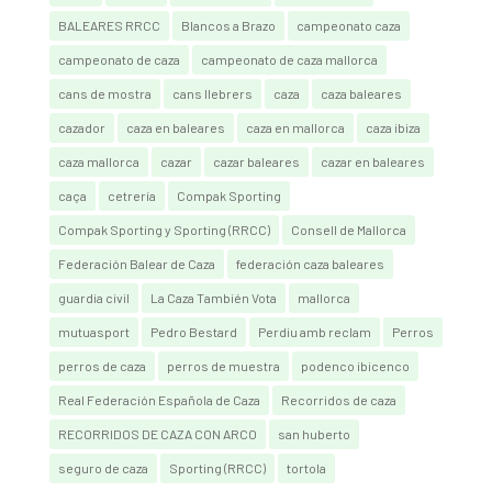
BALEARES RRCC
Blancos a Brazo
campeonato caza
campeonato de caza
campeonato de caza mallorca
cans de mostra
cans llebrers
caza
caza baleares
cazador
caza en baleares
caza en mallorca
caza ibiza
caza mallorca
cazar
cazar baleares
cazar en baleares
caça
cetrería
Compak Sporting
Compak Sporting y Sporting (RRCC)
Consell de Mallorca
Federación Balear de Caza
federación caza baleares
guardia civil
La Caza También Vota
mallorca
mutuasport
Pedro Bestard
Perdiu amb reclam
Perros
perros de caza
perros de muestra
podenco ibicenco
Real Federación Española de Caza
Recorridos de caza
RECORRIDOS DE CAZA CON ARCO
san huberto
seguro de caza
Sporting (RRCC)
tortola