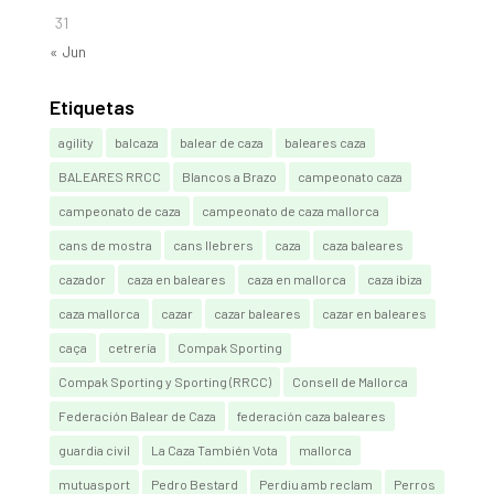
31
« Jun
Etiquetas
agility
balcaza
balear de caza
baleares caza
BALEARES RRCC
Blancos a Brazo
campeonato caza
campeonato de caza
campeonato de caza mallorca
cans de mostra
cans llebrers
caza
caza baleares
cazador
caza en baleares
caza en mallorca
caza ibiza
caza mallorca
cazar
cazar baleares
cazar en baleares
caça
cetrería
Compak Sporting
Compak Sporting y Sporting (RRCC)
Consell de Mallorca
Federación Balear de Caza
federación caza baleares
guardia civil
La Caza También Vota
mallorca
mutuasport
Pedro Bestard
Perdiu amb reclam
Perros