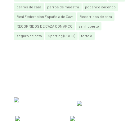
perros de caza
perros de muestra
podenco ibicenco
Real Federación Española de Caza
Recorridos de caza
RECORRIDOS DE CAZA CON ARCO
san huberto
seguro de caza
Sporting (RRCC)
tortola