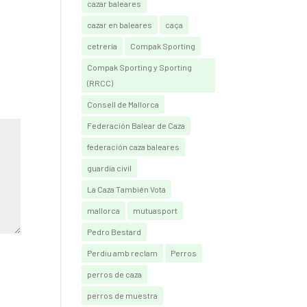
cazar baleares
cazar en baleares
caça
cetrería
Compak Sporting
Compak Sporting y Sporting
(RRCC)
Consell de Mallorca
Federación Balear de Caza
federación caza baleares
guardia civil
La Caza También Vota
mallorca
mutuasport
Pedro Bestard
Perdiu amb reclam
Perros
perros de caza
perros de muestra