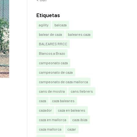
Etiquetas
agility
balcaza
balear de caza
baleares caza
BALEARES RRCC
Blancos a Brazo
campeonato caza
campeonato de caza
campeonato de caza mallorca
cans de mostra
cans llebrers
caza
caza baleares
cazador
caza en baleares
caza en mallorca
caza ibiza
caza mallorca
cazar