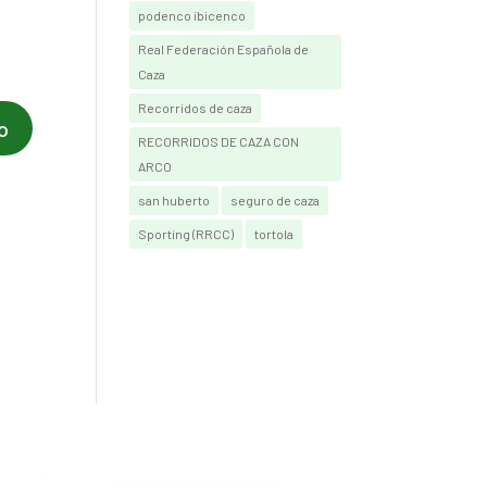
podenco ibicenco
Real Federación Española de
Caza
Recorridos de caza
RECORRIDOS DE CAZA CON
ARCO
san huberto
seguro de caza
Sporting (RRCC)
tortola