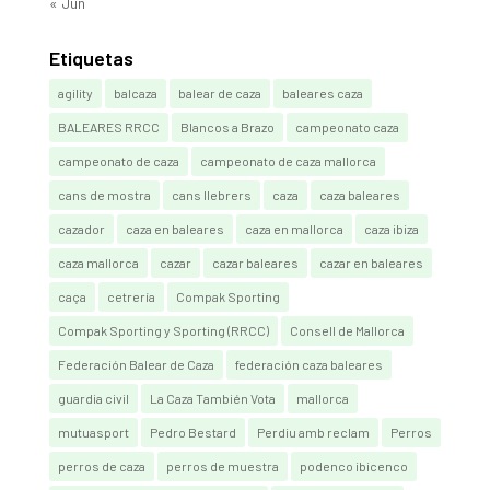
« Jun
Etiquetas
agility
balcaza
balear de caza
baleares caza
BALEARES RRCC
Blancos a Brazo
campeonato caza
campeonato de caza
campeonato de caza mallorca
cans de mostra
cans llebrers
caza
caza baleares
cazador
caza en baleares
caza en mallorca
caza ibiza
caza mallorca
cazar
cazar baleares
cazar en baleares
caça
cetrería
Compak Sporting
Compak Sporting y Sporting (RRCC)
Consell de Mallorca
Federación Balear de Caza
federación caza baleares
guardia civil
La Caza También Vota
mallorca
mutuasport
Pedro Bestard
Perdiu amb reclam
Perros
perros de caza
perros de muestra
podenco ibicenco