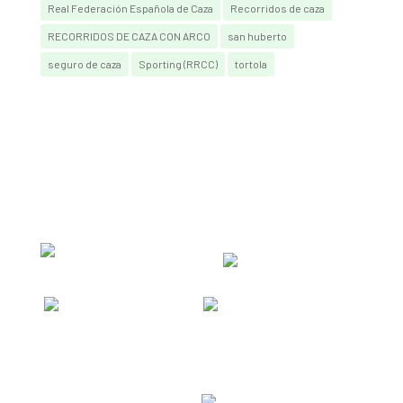
Real Federación Española de Caza
Recorridos de caza
RECORRIDOS DE CAZA CON ARCO
san huberto
seguro de caza
Sporting (RRCC)
tortola