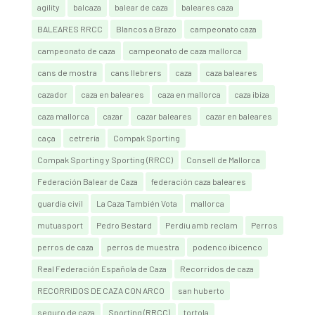
agility
balcaza
balear de caza
baleares caza
BALEARES RRCC
Blancos a Brazo
campeonato caza
campeonato de caza
campeonato de caza mallorca
cans de mostra
cans llebrers
caza
caza baleares
cazador
caza en baleares
caza en mallorca
caza ibiza
caza mallorca
cazar
cazar baleares
cazar en baleares
caça
cetrería
Compak Sporting
Compak Sporting y Sporting (RRCC)
Consell de Mallorca
Federación Balear de Caza
federación caza baleares
guardia civil
La Caza También Vota
mallorca
mutuasport
Pedro Bestard
Perdiu amb reclam
Perros
perros de caza
perros de muestra
podenco ibicenco
Real Federación Española de Caza
Recorridos de caza
RECORRIDOS DE CAZA CON ARCO
san huberto
seguro de caza
Sporting (RRCC)
tortola