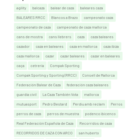
agility
balcaza
balear de caza
baleares caza
BALEARES RRCC
Blancos a Brazo
campeonato caza
campeonato de caza
campeonato de caza mallorca
cans de mostra
cans llebrers
caza
caza baleares
cazador
caza en baleares
caza en mallorca
caza ibiza
caza mallorca
cazar
cazar baleares
cazar en baleares
caça
cetrería
Compak Sporting
Compak Sporting y Sporting (RRCC)
Consell de Mallorca
Federación Balear de Caza
federación caza baleares
guardia civil
La Caza También Vota
mallorca
mutuasport
Pedro Bestard
Perdiu amb reclam
Perros
perros de caza
perros de muestra
podenco ibicenco
Real Federación Española de Caza
Recorridos de caza
RECORRIDOS DE CAZA CON ARCO
san huberto