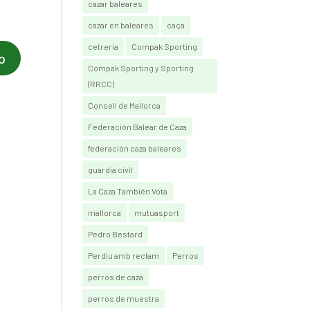
cazar baleares
cazar en baleares
caça
cetrería
Compak Sporting
Compak Sporting y Sporting
(RRCC)
Consell de Mallorca
Federación Balear de Caza
federación caza baleares
guardia civil
La Caza También Vota
mallorca
mutuasport
Pedro Bestard
Perdiu amb reclam
Perros
perros de caza
perros de muestra