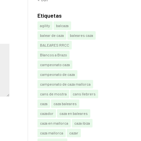
Etiquetas
agility
balcaza
balear de caza
baleares caza
BALEARES RRCC
Blancos a Brazo
campeonato caza
campeonato de caza
campeonato de caza mallorca
cans de mostra
cans llebrers
caza
caza baleares
cazador
caza en baleares
caza en mallorca
caza ibiza
caza mallorca
cazar