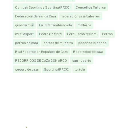
Compak Sporting y Sporting (RRCC)
Consell de Mallorca
Federación Balear de Caza
federación caza baleares
guardia civil
La Caza También Vota
mallorca
mutuasport
Pedro Bestard
Perdiu amb reclam
Perros
perros de caza
perros de muestra
podenco ibicenco
Real Federación Española de Caza
Recorridos de caza
RECORRIDOS DE CAZA CON ARCO
san huberto
seguro de caza
Sporting (RRCC)
tortola