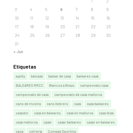
1
2
3
4
5
6
7
8
9
10
11
12
13
14
15
16
17
18
19
20
21
22
23
24
25
26
27
28
29
30
31
« Jun
Etiquetas
agility
balcaza
balear de caza
baleares caza
BALEARES RRCC
Blancos a Brazo
campeonato caza
campeonato de caza
campeonato de caza mallorca
cans de mostra
cans llebrers
caza
caza baleares
cazador
caza en baleares
caza en mallorca
caza ibiza
caza mallorca
cazar
cazar baleares
cazar en baleares
caça
cetrería
Compak Sporting