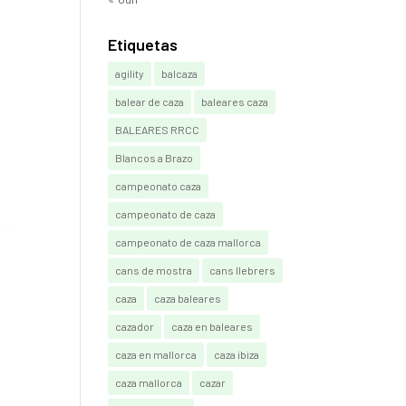
Etiquetas
agility
balcaza
balear de caza
baleares caza
BALEARES RRCC
Blancos a Brazo
campeonato caza
campeonato de caza
campeonato de caza mallorca
cans de mostra
cans llebrers
caza
caza baleares
cazador
caza en baleares
caza en mallorca
caza ibiza
caza mallorca
cazar