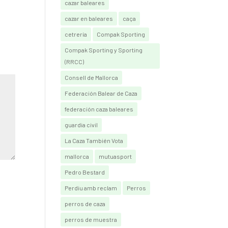
cazar baleares
cazar en baleares
caça
cetrería
Compak Sporting
Compak Sporting y Sporting
(RRCC)
Consell de Mallorca
Federación Balear de Caza
federación caza baleares
guardia civil
La Caza También Vota
mallorca
mutuasport
Pedro Bestard
Perdiu amb reclam
Perros
perros de caza
perros de muestra