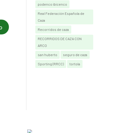
podenco ibicenco
Real Federación Española de
Caza
Recorridos de caza
RECORRIDOS DE CAZA CON
ARCO
san huberto
seguro de caza
Sporting (RRCC)
tortola