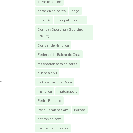
cazar baleares
cazar en baleares
caça
cetrería
Compak Sporting
Compak Sporting y Sporting
(RRCC)
Consell de Mallorca
Federación Balear de Caza
federación caza baleares
guardia civil
el
La Caza También Vota
mallorca
mutuasport
Pedro Bestard
Perdiu amb reclam
Perros
perros de caza
perros de muestra