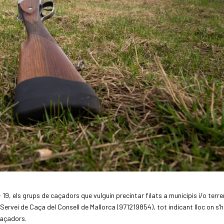
 19, els grups de caçadors que vulguin precintar filats a municipis i/o terr
Servei de Caça del Consell de Mallorca (971219854), tot indicant lloc on s’
caçadors.