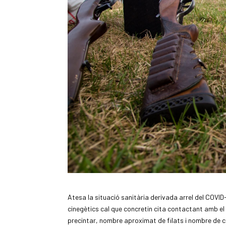
Atesa la situació sanitària derivada arrel del COVID-
cinegètics cal que concretin cita contactant amb el 
precintar, nombre aproximat de filats i nombre de 