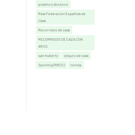
podenco ibicenco
Real Federación Española de
Caza
Recorridos de caza
RECORRIDOS DE CAZA CON
ARCO
san huberto
seguro de caza
Sporting (RRCC)
tortola