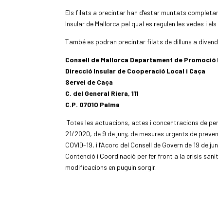
Els filats a precintar han d’estar muntats completa
Insular de Mallorca pel qual es regulen les vedes i el
També es podran precintar filats de dilluns a diven
Consell de Mallorca Departament de Promoció
Direcció Insular de Cooperació Local i Caça
Servei de Caça
C. del General Riera, 111
C.P. 07010 Palma
Totes les actuacions, actes i concentracions de pers
21/2020, de 9 de juny, de mesures urgents de prevenc
COVID-19, i l’Acord del Consell de Govern de 19 de j
Contenció i Coordinació per fer front a la crisis san
modificacions en puguin sorgir.