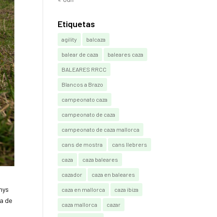
Etiquetas
agility
balcaza
balear de caza
baleares caza
BALEARES RRCC
Blancos a Brazo
campeonato caza
campeonato de caza
campeonato de caza mallorca
cans de mostra
cans llebrers
caza
caza baleares
cazador
caza en baleares
enys
caza en mallorca
caza ibiza
ha de
caza mallorca
cazar