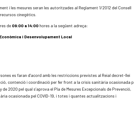
ment i les mesures seran les autoritzades al Reglament 1/2012 del Consell
s recursos cinegètics.
dres de
09:00 a 14:00
hores a la següent adreça:
 Econòmica i Desenvolupament Local
ones es faran d’acord amb les restriccions previstes al Reial decret-llei
ió, contenció i coordinació per fer front a la crisis sanitària ocasionada p
uny de 2020 pel qual s’aprova el Pla de Mesures Excepcionals de Prevenció,
itària ocasionada pel COVID-19, i totes i quantes actualitzacions i