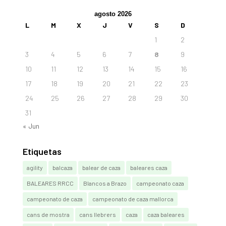
agosto 2026
L
M
X
J
V
S
D
1
2
3
4
5
6
7
8
9
10
11
12
13
14
15
16
17
18
19
20
21
22
23
24
25
26
27
28
29
30
31
« Jun
Etiquetas
agility
balcaza
balear de caza
baleares caza
BALEARES RRCC
Blancos a Brazo
campeonato caza
campeonato de caza
campeonato de caza mallorca
cans de mostra
cans llebrers
caza
caza baleares