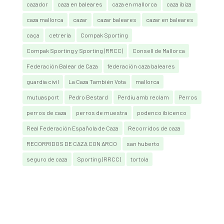
cazador
caza en baleares
caza en mallorca
caza ibiza
caza mallorca
cazar
cazar baleares
cazar en baleares
caça
cetrería
Compak Sporting
Compak Sporting y Sporting (RRCC)
Consell de Mallorca
Federación Balear de Caza
federación caza baleares
guardia civil
La Caza También Vota
mallorca
mutuasport
Pedro Bestard
Perdiu amb reclam
Perros
perros de caza
perros de muestra
podenco ibicenco
Real Federación Española de Caza
Recorridos de caza
RECORRIDOS DE CAZA CON ARCO
san huberto
seguro de caza
Sporting (RRCC)
tortola