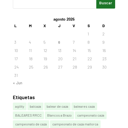
agosto 2026
L
M
X
J
V
S
D
1
2
3
4
5
6
7
8
9
10
11
12
13
14
15
16
17
18
19
20
21
22
23
24
25
26
27
28
29
30
31
« Jun
Etiquetas
agility
balcaza
balear de caza
baleares caza
BALEARES RRCC
Blancos a Brazo
campeonato caza
campeonato de caza
campeonato de caza mallorca