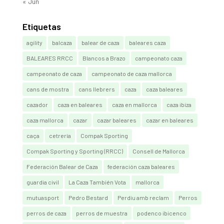
« Jun
Etiquetas
agility
balcaza
balear de caza
baleares caza
BALEARES RRCC
Blancos a Brazo
campeonato caza
campeonato de caza
campeonato de caza mallorca
cans de mostra
cans llebrers
caza
caza baleares
cazador
caza en baleares
caza en mallorca
caza ibiza
caza mallorca
cazar
cazar baleares
cazar en baleares
caça
cetrería
Compak Sporting
Compak Sporting y Sporting (RRCC)
Consell de Mallorca
Federación Balear de Caza
federación caza baleares
guardia civil
La Caza También Vota
mallorca
mutuasport
Pedro Bestard
Perdiu amb reclam
Perros
perros de caza
perros de muestra
podenco ibicenco