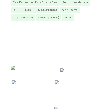
Real Federación Española de Caza
Recorridos de caza
RECORRIDOS DE CAZA CON ARCO
san huberto
seguro de caza
Sporting (RRCC)
tortola