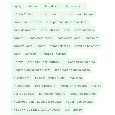
agility
balcaza
balear de caza
baleares caza
BALEARES RRCC
Blancos a Brazo
campeonato caza
campeonato de caza
campeonato de caza mallorca
cans de mostra
cans llebrers
caza
caza baleares
cazador
caza en baleares
caza en mallorca
caza ibiza
caza mallorca
cazar
cazar baleares
cazar en baleares
caça
cetrería
Compak Sporting
Compak Sporting y Sporting (RRCC)
Consell de Mallorca
Federación Balear de Caza
federación caza baleares
guardia civil
La Caza También Vota
mallorca
mutuasport
Pedro Bestard
Perdiu amb reclam
Perros
perros de caza
perros de muestra
podenco ibicenco
Real Federación Española de Caza
Recorridos de caza
RECORRIDOS DE CAZA CON ARCO
san huberto