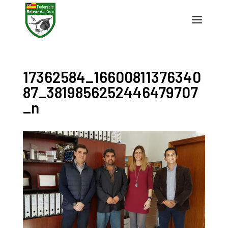
17362584_16600811376340
87_3819856252446479707
_n