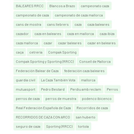
BALEARES RRCC
Blancos a Brazo
campeonato caza
campeonato de caza
campeonato de caza mallorca
cans de mostra
cans llebrers
caza
caza baleares
cazador
caza en baleares
caza en mallorca
caza ibiza
caza mallorca
cazar
cazar baleares
cazar en baleares
caça
cetrería
Compak Sporting
Compak Sporting y Sporting (RRCC)
Consell de Mallorca
Federación Balear de Caza
federación caza baleares
guardia civil
La Caza También Vota
mallorca
mutuasport
Pedro Bestard
Perdiu amb reclam
Perros
perros de caza
perros de muestra
podenco ibicenco
Real Federación Española de Caza
Recorridos de caza
RECORRIDOS DE CAZA CON ARCO
san huberto
seguro de caza
Sporting (RRCC)
tortola