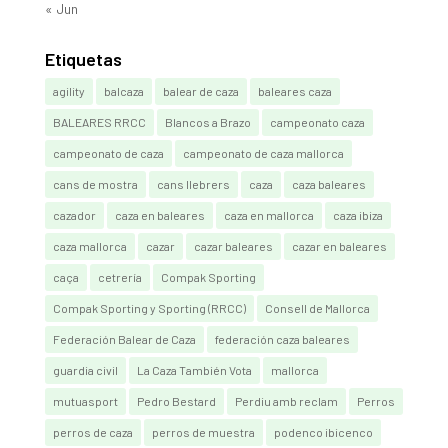
« Jun
Etiquetas
agility
balcaza
balear de caza
baleares caza
BALEARES RRCC
Blancos a Brazo
campeonato caza
campeonato de caza
campeonato de caza mallorca
cans de mostra
cans llebrers
caza
caza baleares
cazador
caza en baleares
caza en mallorca
caza ibiza
caza mallorca
cazar
cazar baleares
cazar en baleares
caça
cetrería
Compak Sporting
Compak Sporting y Sporting (RRCC)
Consell de Mallorca
Federación Balear de Caza
federación caza baleares
guardia civil
La Caza También Vota
mallorca
mutuasport
Pedro Bestard
Perdiu amb reclam
Perros
perros de caza
perros de muestra
podenco ibicenco