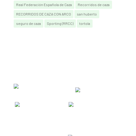
Real Federación Española de Caza
Recorridos de caza
RECORRIDOS DE CAZA CON ARCO
san huberto
seguro de caza
Sporting (RRCC)
tortola