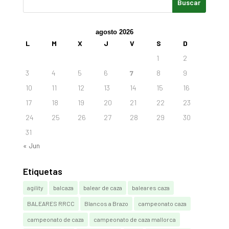
agosto 2026
L
M
X
J
V
S
D
1
2
3
4
5
6
7
8
9
10
11
12
13
14
15
16
17
18
19
20
21
22
23
24
25
26
27
28
29
30
31
« Jun
Etiquetas
agility
balcaza
balear de caza
baleares caza
BALEARES RRCC
Blancos a Brazo
campeonato caza
campeonato de caza
campeonato de caza mallorca