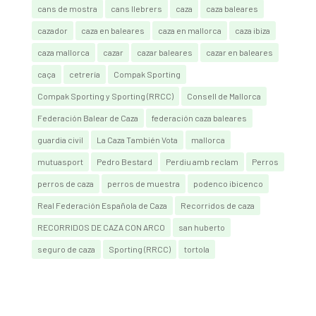
cans de mostra
cans llebrers
caza
caza baleares
cazador
caza en baleares
caza en mallorca
caza ibiza
caza mallorca
cazar
cazar baleares
cazar en baleares
caça
cetrería
Compak Sporting
Compak Sporting y Sporting (RRCC)
Consell de Mallorca
Federación Balear de Caza
federación caza baleares
guardia civil
La Caza También Vota
mallorca
mutuasport
Pedro Bestard
Perdiu amb reclam
Perros
perros de caza
perros de muestra
podenco ibicenco
Real Federación Española de Caza
Recorridos de caza
RECORRIDOS DE CAZA CON ARCO
san huberto
seguro de caza
Sporting (RRCC)
tortola