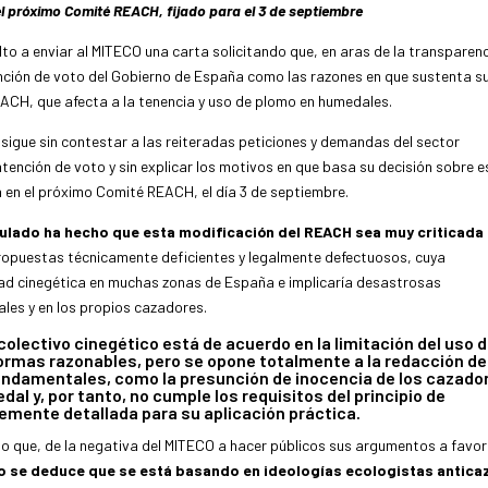
 el próximo Comité REACH, fijado para el 3 de septiembre
to a enviar al MITECO una carta solicitando que, en aras de la transparen
ención de voto del Gobierno de España como las razones en que sustenta s
ACH, que afecta a la tenencia y uso de plomo en humedales.
a sigue sin contestar a las reiteradas peticiones y demandas del sector
intención de voto y sin explicar los motivos en que basa su decisión sobre 
 en el próximo Comité REACH, el día 3 de septiembre.
ulado ha hecho que esta modificación del REACH sea muy criticada
ropuestas técnicamente deficientes y legalmente defectuosos, cuya
idad cinegética en muchas zonas de España e implicaría desastrosas
ales y en los propios cazadores.
 colectivo cinegético está de acuerdo en la limitación del uso d
normas razonables, pero se opone totalmente a la
redacción de
undamentales, como la presunción de inocencia de los cazado
al y, por tanto, no cumple los requisitos del principio de
ntemente detallada para su aplicación práctica.
do que, de la negativa del MITECO a hacer públicos sus argumentos a favor
o se deduce que se está basando en ideologías ecologistas anticaz