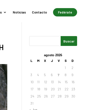
s
Noticias
Contacto
Fedérate
CH
agosto 2026
L
M
X
J
V
S
D
1
2
3
4
5
6
7
8
9
10
11
12
13
14
15
16
17
18
19
20
21
22
23
24
25
26
27
28
29
30
31
« Jun