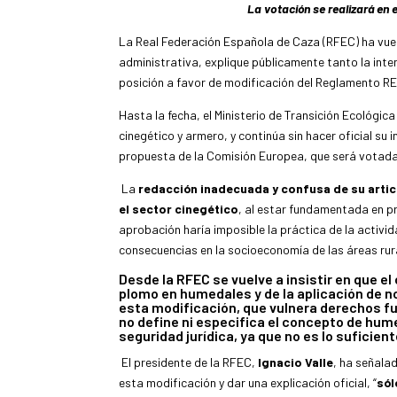
La votación se realizará en
La Real Federación Española de Caza (RFEC) ha vuel
administrativa, explique públicamente tanto la int
posición a favor de modificación del Reglamento RE
Hasta la fecha, el Ministerio de Transición Ecológic
cinegético y armero, y continúa sin hacer oficial su 
propuesta de la Comisión Europea, que será votada
La
redacción inadecuada y confusa de su artic
el sector cinegético
, al estar fundamentada en p
aprobación haría imposible la práctica de la activ
consecuencias en la socioeconomía de las áreas rur
Desde la RFEC se vuelve a insistir en que el
plomo en humedales y de la aplicación de 
esta modificación
, que vulnera derechos f
no define ni especifica el concepto de humed
seguridad jurídica, ya que no es lo suficie
El presidente de la RFEC,
Ignacio Valle
, ha señala
esta modificación y dar una explicación oficial, “
sól