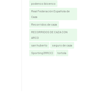
podenco ibicenco
Real Federación Española de
Caza
Recorridos de caza
RECORRIDOS DE CAZA CON
ARCO
san huberto
seguro de caza
Sporting (RRCC)
tortola