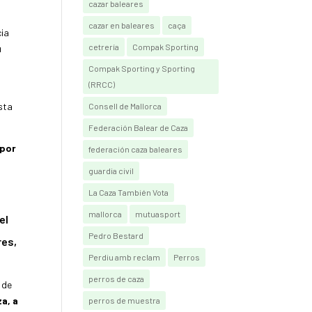
cazar baleares
cazar en baleares
caça
cia
cetrería
Compak Sporting
u
Compak Sporting y Sporting
(RRCC)
esta
Consell de Mallorca
Federación Balear de Caza
 por
federación caza baleares
guardia civil
La Caza También Vota
mallorca
mutuasport
el
Pedro Bestard
res,
Perdiu amb reclam
Perros
perros de caza
 de
a, a
perros de muestra