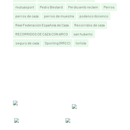
mutuasport
Pedro Bestard
Perdiu amb reclam
Perros
perros de caza
perros de muestra
podenco ibicenco
Real Federación Española de Caza
Recorridos de caza
RECORRIDOS DE CAZA CON ARCO
san huberto
seguro de caza
Sporting (RRCC)
tortola