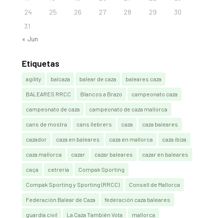
24
25
26
27
28
29
30
31
« Jun
Etiquetas
agility
balcaza
balear de caza
baleares caza
BALEARES RRCC
Blancos a Brazo
campeonato caza
campeonato de caza
campeonato de caza mallorca
cans de mostra
cans llebrers
caza
caza baleares
cazador
caza en baleares
caza en mallorca
caza ibiza
caza mallorca
cazar
cazar baleares
cazar en baleares
caça
cetrería
Compak Sporting
Compak Sporting y Sporting (RRCC)
Consell de Mallorca
Federación Balear de Caza
federación caza baleares
guardia civil
La Caza También Vota
mallorca