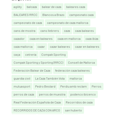
agility
balcaza
balear de caza
baleares caza
BALEARES RRCC
Blancos a Brazo
campeonato caza
campeonato de caza
campeonato de caza mallorca
cans de mostra
cans llebrers
caza
caza baleares
cazador
caza en baleares
caza en mallorca
caza ibiza
caza mallorca
cazar
cazar baleares
cazar en baleares
caça
cetrería
Compak Sporting
Compak Sporting y Sporting (RRCC)
Consell de Mallorca
Federación Balear de Caza
federación caza baleares
guardia civil
La Caza También Vota
mallorca
mutuasport
Pedro Bestard
Perdiu amb reclam
Perros
perros de caza
perros de muestra
podenco ibicenco
Real Federación Española de Caza
Recorridos de caza
RECORRIDOS DE CAZA CON ARCO
san huberto