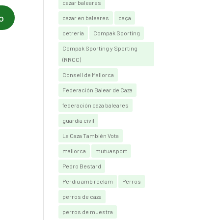
cazar baleares
cazar en baleares
caça
cetrería
Compak Sporting
Compak Sporting y Sporting
(RRCC)
Consell de Mallorca
Federación Balear de Caza
federación caza baleares
guardia civil
La Caza También Vota
mallorca
mutuasport
Pedro Bestard
Perdiu amb reclam
Perros
perros de caza
perros de muestra