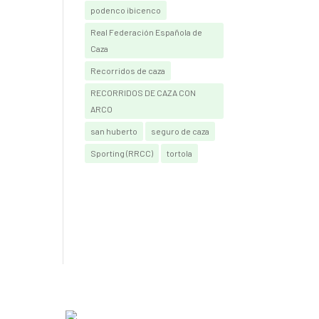
podenco ibicenco
Real Federación Española de
Caza
Recorridos de caza
RECORRIDOS DE CAZA CON
ARCO
san huberto
seguro de caza
Sporting (RRCC)
tortola