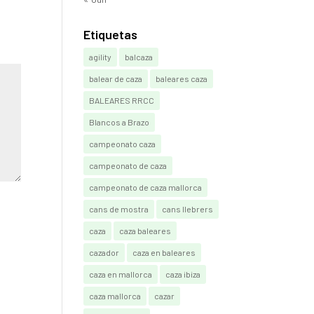
Etiquetas
agility
balcaza
balear de caza
baleares caza
BALEARES RRCC
Blancos a Brazo
campeonato caza
campeonato de caza
campeonato de caza mallorca
cans de mostra
cans llebrers
caza
caza baleares
cazador
caza en baleares
caza en mallorca
caza ibiza
caza mallorca
cazar