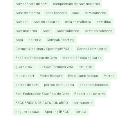
campeonato de caza
campeonato de caza mallorca
cans de mostra
cans llebrers
caza
caza baleares
cazador
caza en baleares
caza en mallorca
caza ibiza
caza mallorca
cazar
cazar baleares
cazar en baleares
caça
cetrería
Compak Sporting
Compak Sporting y Sporting (RRCC)
Consell de Mallorca
Federación Balear de Caza
federación caza baleares
guardia civil
La Caza También Vota
mallorca
mutuasport
Pedro Bestard
Perdiu amb reclam
Perros
perros de caza
perros de muestra
podenco ibicenco
Real Federación Española de Caza
Recorridos de caza
RECORRIDOS DE CAZA CON ARCO
san huberto
seguro de caza
Sporting (RRCC)
tortola