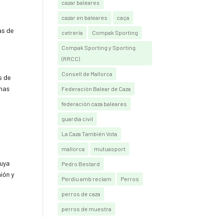
cazar baleares
cazar en baleares
caça
as de
cetrería
Compak Sporting
Compak Sporting y Sporting
(RRCC)
Consell de Mallorca
s de
onas
Federación Balear de Caza
federación caza baleares
guardia civil
La Caza También Vota
mallorca
mutuasport
buya
Pedro Bestard
ión y
Perdiu amb reclam
Perros
perros de caza
perros de muestra