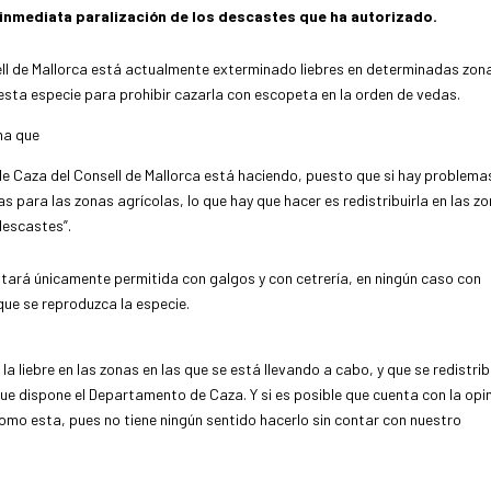
a inmediata paralización de los descastes que ha autorizado.
ll de Mallorca está actualmente exterminado liebres en determinadas zon
 esta especie para prohibir cazarla con escopeta en la orden de vedas.
ma que
de Caza del Consell de Mallorca está haciendo, puesto que si hay problema
s para las zonas agrícolas, lo que hay que hacer es redistribuirla en las z
descastes”.
 estará únicamente permitida con galgos y con cetrería, en ningún caso con
ue se reproduzca la especie.
 liebre en las zonas en las que se está llevando a cabo, y que se redistri
ue dispone el Departamento de Caza. Y si es posible que cuenta con la opin
omo esta, pues no tiene ningún sentido hacerlo sin contar con nuestro