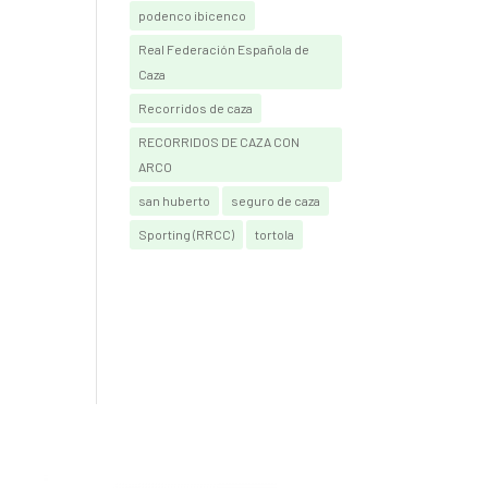
podenco ibicenco
Real Federación Española de
Caza
Recorridos de caza
RECORRIDOS DE CAZA CON
ARCO
san huberto
seguro de caza
Sporting (RRCC)
tortola