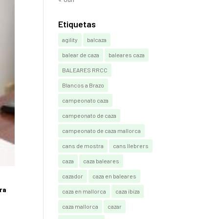
Etiquetas
agility
balcaza
balear de caza
baleares caza
BALEARES RRCC
Blancos a Brazo
campeonato caza
campeonato de caza
campeonato de caza mallorca
cans de mostra
cans llebrers
caza
caza baleares
cazador
caza en baleares
ra
caza en mallorca
caza ibiza
caza mallorca
cazar