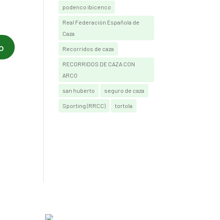
podenco ibicenco
Real Federación Española de
Caza
Recorridos de caza
RECORRIDOS DE CAZA CON
ARCO
san huberto
seguro de caza
Sporting (RRCC)
tortola