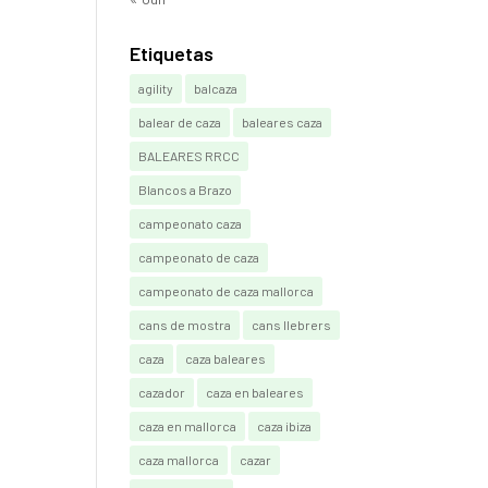
Etiquetas
agility
balcaza
balear de caza
baleares caza
BALEARES RRCC
Blancos a Brazo
campeonato caza
campeonato de caza
campeonato de caza mallorca
cans de mostra
cans llebrers
caza
caza baleares
cazador
caza en baleares
caza en mallorca
caza ibiza
caza mallorca
cazar