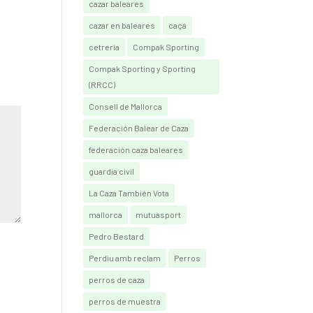
cazar baleares
cazar en baleares
caça
cetrería
Compak Sporting
Compak Sporting y Sporting
(RRCC)
Consell de Mallorca
Federación Balear de Caza
federación caza baleares
guardia civil
La Caza También Vota
mallorca
mutuasport
Pedro Bestard
Perdiu amb reclam
Perros
perros de caza
perros de muestra